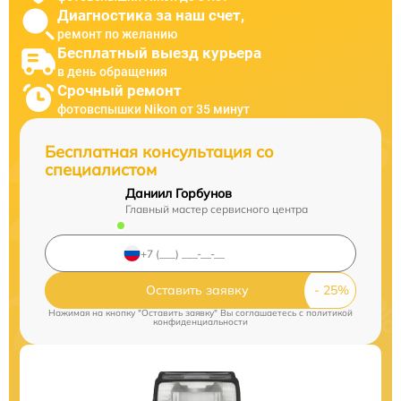
Диагностика за наш счет,
ремонт по желанию
Бесплатный выезд курьера
в день обращения
Срочный ремонт
фотовспышки Nikon от 35 минут
Бесплатная консультация со
специалистом
Даниил Горбунов
Главный мастер сервисного центра
Оставить заявку
Нажимая на кнопку "Оставить заявку" Вы соглашаетесь c
политикой
конфиденциальности