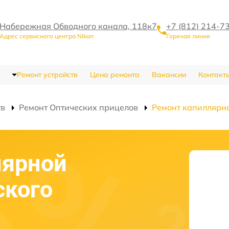
Набережная Обводного канала, 118к7
+7 (812) 214-7
Адрес сервисного центра Nikon
Горячая линия
Ремонт устройств
Цена ремонта
Вакансии
Контакт
тв
Ремонт Оптических прицелов
Ремонт капиллярн
лярной
ского