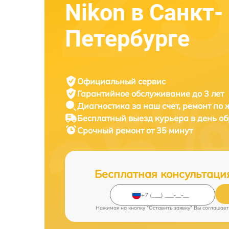
Nikon в Санкт-
Петербурге
Официальный сервис
Гарантийное обслуживание
до 3 лет
Диагностика за наш счет,
ремонт по
Бесплатный выезд курьера
в день о
Срочный ремонт
от 35 минут
Бесплатная консультаци
Нажимая на кнопку "Оставить заявку" Вы соглашает