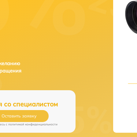
 желанию
бращения
я со специалистом
Оставить заявку
есь c
политикой конфиденциальности