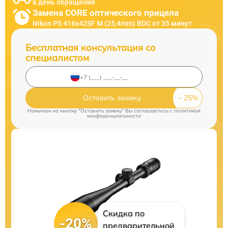
в день обращения
Замена CORE оптического прицела
Nikon P5 416x42SF M (25,4mm) BDC от 35 минут
Бесплатная консультация со
специалистом
Оставить заявку
Нажимая на кнопку "Оставить заявку" Вы соглашаетесь c
политикой
конфиденциальности
Скидка по
-20%
предварительной