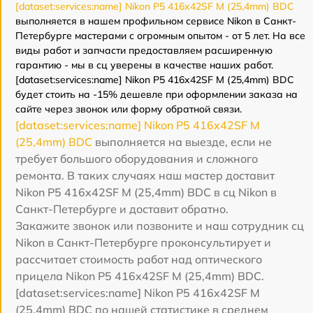
[dataset:services:name] Nikon P5 416x42SF M (25,4mm) BDC
выполняется в нашем профильном сервисе Nikon в Санкт-
Петербурге мастерами с огромным опытом - от 5 лет. На все
виды работ и запчасти предоставляем расширенную
гарантию - мы в сц уверены в качестве наших работ.
[dataset:services:name] Nikon P5 416x42SF M (25,4mm) BDC
будет стоить на -15% дешевле при оформлении заказа на
сайте через звонок или форму обратной связи.
[dataset:services:name] Nikon P5 416x42SF M
(25,4mm) BDC
выполняется на выезде, если не
требует большого оборудования и сложного
ремонта. В таких случаях наш мастер доставит
Nikon P5 416x42SF M (25,4mm) BDC в сц Nikon в
Санкт-Петербурге и доставит обратно.
Закажите звонок или позвоните и наш сотрудник сц
Nikon в Санкт-Петербурге проконсультирует и
рассчитает стоимость работ над оптического
прицела Nikon P5 416x42SF M (25,4mm) BDC.
[dataset:services:name] Nikon P5 416x42SF M
(25,4mm) BDC по нашей статистике в среднем