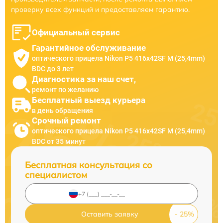
проверку всех функций и предоставляем гарантию.
Официальный сервис
Гарантийное обслуживание
оптического прицела Nikon P5 416x42SF M (25,4mm)
BDC до 3 лет
Диагностика за наш счет,
ремонт по желанию
Бесплатный выезд курьера
в день обращения
Срочный ремонт
оптического прицела Nikon P5 416x42SF M (25,4mm)
BDC от 35 минут
Бесплатная консультация со
специалистом
Оставить заявку