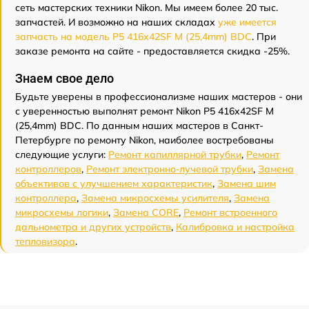
сеть мастерских техники Nikon. Мы имеем более 20 тыс.
запчастей. И возможно на наших складах
уже имеется
запчасть на модель P5 416x42SF M (25,4mm) BDC
. При
заказе ремонта на сайте - предоставляется скидка -25%.
Знаем свое дело
Будьте уверены в профессионализме наших мастеров - они
с уверенностью выполнят ремонт Nikon P5 416x42SF M
(25,4mm) BDC. По данным наших мастеров в Санкт-
Петербурге по ремонту Nikon, наиболее востребованы
следующие услуги:
Ремонт капиллярной трубки
,
Ремонт
контроллеров
,
Ремонт электронно-лучевой трубки
,
Замена
объективов с улучшением характеристик
,
Замена шим
контроллера
,
Замена микросхемы усилителя
,
Замена
микросхемы логики
,
Замена CORE
,
Ремонт встроенного
дальнометра и других устройств
,
Калибровка и настройка
тепловизора
.