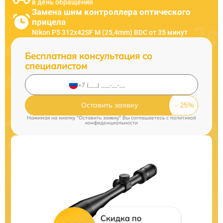
в день обращения
Замена шим контроллера оптического
прицела
Nikon P5 312x42SF M (25,4mm) BDC от 35 минут
Бесплатная консультация со
специалистом
Оставить заявку
Нажимая на кнопку "Оставить заявку" Вы соглашаетесь c
политикой
конфиденциальности
Скидка по