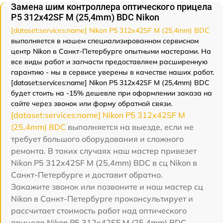
Замена шим контроллера оптического прицела
P5 312x42SF M (25,4mm) BDC Nikon
[dataset:services:name] Nikon P5 312x42SF M (25,4mm) BDC
выполняется в нашем специализированном сервисном
центр Nikon в Санкт-Петербурге опытными мастерами. На
все виды работ и запчасти предоставляем расширенную
гарантию - мы в сервисе уверены в качестве наших работ.
[dataset:services:name] Nikon P5 312x42SF M (25,4mm) BDC
будет стоить на -15% дешевле при оформлении заказа на
сайте через звонок или форму обратной связи.
[dataset:services:name] Nikon P5 312x42SF M
(25,4mm) BDC
выполняется на выезде, если не
требует большого оборудования и сложного
ремонта. В таких случаях наш мастер привезет
Nikon P5 312x42SF M (25,4mm) BDC в сц Nikon в
Санкт-Петербурге и доставит обратно.
Закажите звонок или позвоните и наш мастер сц
Nikon в Санкт-Петербурге проконсультирует и
рассчитает стоимость работ над оптического
прицела Nikon P5 312x42SF M (25,4mm) BDC.