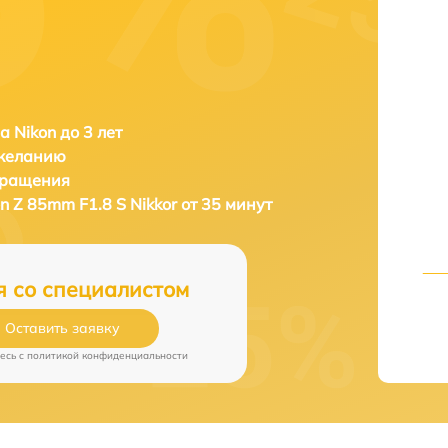
а Nikon до 3 лет
 желанию
бращения
n Z 85mm F1.8 S Nikkor от 35 минут
я со специалистом
Оставить заявку
есь c
политикой конфиденциальности