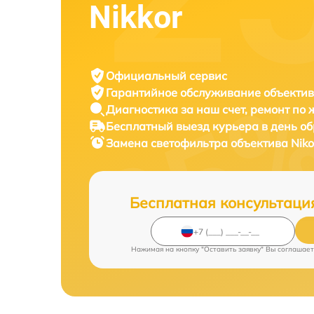
Nikkor
Официальный сервис
Гарантийное обслуживание
объектив
Диагностика за наш счет,
ремонт по
Бесплатный выезд курьера
в день о
Замена светофильтра объектива
Niko
Бесплатная консультаци
Нажимая на кнопку "Оставить заявку" Вы соглашает