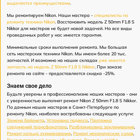
выделяется преимуществами
.
Мы ремонтируем Nikon. Наши мастера -
специалисты по
ремонту техники Nikon
. Восстановить модель Z 50mm F1.8 S
Nikkor для мастеров не будет новой задачей. На все виды
проведенных работ у нас имеется гарантия.
Минимальные сроки выполнения ремонта. Мы большая
сеть мастерских техники Nikon. Мы имеем более 20 тыс.
запчастей. И возможно на наших складах
уже имеется
запчасть на модель Z 50mm F1.8 S Nikkor
. При заказе
ремонта на сайте - предоставляется скидка -25%.
Знаем свое дело
Будьте уверены в профессионализме наших мастеров - они
с уверенностью выполнят ремонт Nikon Z 50mm F1.8 S Nikkor.
По данным наших мастеров в Санкт-Петербурге по
ремонту Nikon, наиболее востребованы следующие услуги:
Замена байонета
,
Установка подвеса
,
Протяжка
соединений трансфокатора
,
Разблокировка заклинивания
,
Ремонт кольца зуммирования
,
Ремонт механических узлов
,