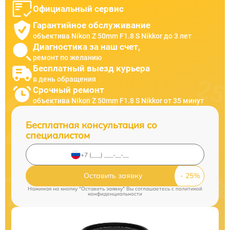
Официальный сервис
Гарантийное обслуживание
объектива Nikon Z 50mm F1.8 S Nikkor до 3 лет
Диагностика за наш счет,
ремонт по желанию
Бесплатный выезд курьера
в день обращения
Срочный ремонт
объектива Nikon Z 50mm F1.8 S Nikkor от 35 минут
Бесплатная консультация со
специалистом
Оставить заявку
Нажимая на кнопку "Оставить заявку" Вы соглашаетесь c
политикой
конфиденциальности