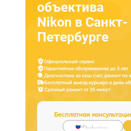
объектива
Nikon в Санкт-
Петербурге
Официальный сервис
Гарантийное обслуживание
до 3 лет
Диагностика за наш счет,
ремонт по
Бесплатный выезд курьера
в день о
Срочный ремонт
от 35 минут
Бесплатная консультаци