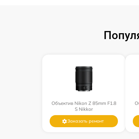
Попул
Объектив Nikon Z 85mm F1.8
О
S Nikkor
Заказать ремонт