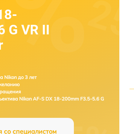
18-
 G VR II
r
а Nikon до 3 лет
 желанию
бращения
бъектива
Nikon AF-S DX 18-200mm F3.5-5.6 G
я со специалистом