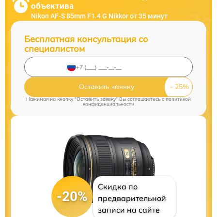
объектива
Nikon AF-S 85mm F1.4 G Nikkor от 35 минут
Бесплатная консультация со
специалистом
Оставить заявку
Нажимая на кнопку "Оставить заявку" Вы соглашаетесь c
политикой
конфиденциальности
Скидка по
-20%
предварительной
записи на сайте