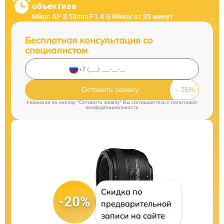
объектива
Nikon AF-S 50mm F1.4 G Nikkor от 35 минут
Бесплатная консультация со
специалистом
Оставить заявку
Нажимая на кнопку "Оставить заявку" Вы соглашаетесь c
политикой
конфиденциальности
Скидка по
-20%
предварительной
записи на сайте