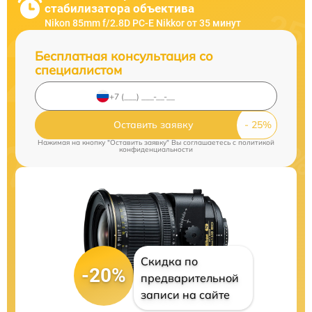
стабилизатора объектива
Nikon 85mm f/2.8D PC-E Nikkor от 35 минут
Бесплатная консультация со
специалистом
Оставить заявку
Нажимая на кнопку "Оставить заявку" Вы соглашаетесь c
политикой
конфиденциальности
Скидка по
-20%
предварительной
записи на сайте