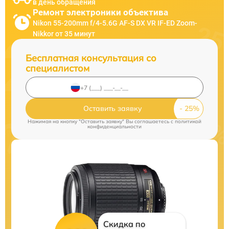
в день обращения
Ремонт электроники объектива
Nikon 55-200mm f/4-5.6G AF-S DX VR IF-ED Zoom-
Nikkor от 35 минут
Бесплатная консультация со
специалистом
Оставить заявку
Нажимая на кнопку "Оставить заявку" Вы соглашаетесь c
политикой
конфиденциальности
Скидка по