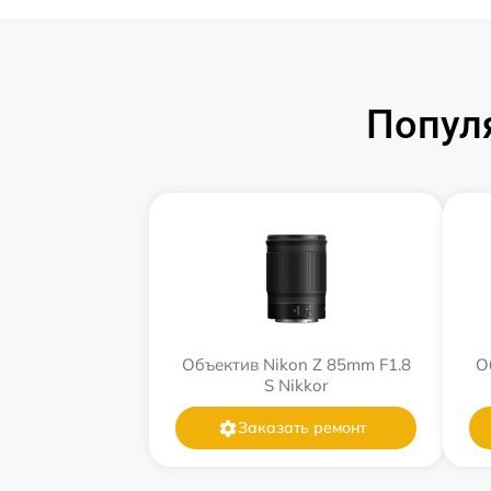
Попул
Объектив Nikon Z 85mm F1.8
О
S Nikkor
Заказать ремонт