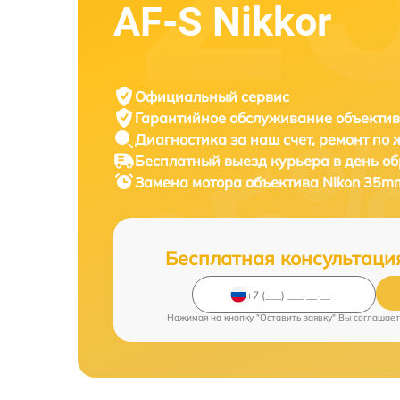
AF-S Nikkor
Официальный сервис
Гарантийное обслуживание
объектив
Диагностика за наш счет,
ремонт по
Бесплатный выезд курьера
в день о
Замена мотора объектива
Nikon 35mm
Бесплатная консультаци
Нажимая на кнопку "Оставить заявку" Вы соглашает