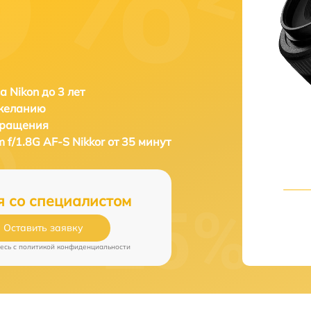
а Nikon до 3 лет
 желанию
бращения
 f/1.8G AF-S Nikkor от 35 минут
я со специалистом
Оставить заявку
есь c
политикой конфиденциальности