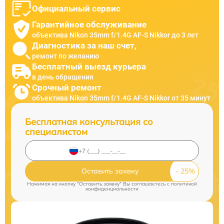
Официальный сервис
Гарантийное обслуживание
объектива Nikon 35mm f/1.4G AF-S Nikkor до 3 лет
Диагностика за наш счет,
ремонт по желанию
Бесплатный выезд курьера
в день обращения
Срочный ремонт
объектива Nikon 35mm f/1.4G AF-S Nikkor от 35 минут
Бесплатная консультация со
специалистом
Оставить заявку
Нажимая на кнопку "Оставить заявку" Вы соглашаетесь c
политикой
конфиденциальности