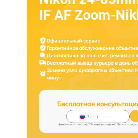
IF AF Zoom-Nik
Официальный сервис
Гарантийное обслуживание
объектив
Диагностика за наш счет,
ремонт по
Бесплатный выезд курьера
в день о
Замена узла диафрагмы объектива
N
минут
Бесплатная консультаци
Нажимая на кнопку "Оставить заявку" Вы соглашает