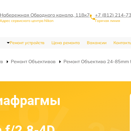
Набережная Обводного канала, 118к7
+7 (812) 214-7
Адрес сервисного центра Nikon
Горячая линия
Ремонт устройств
Цена ремонта
Вакансии
Контакт
тв
Ремонт Объективов
Ремонт Объектива 24-85mm f/
диафрагмы
 f/2.8-4D