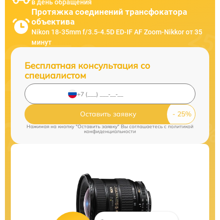
в день обращения
Протяжка соединений трансфокатора
объектива
Nikon 18-35mm f/3.5-4.5D ED-IF AF Zoom-Nikkor от 35
минут
Бесплатная консультация со
специалистом
Оставить заявку
Нажимая на кнопку "Оставить заявку" Вы соглашаетесь c
политикой
конфиденциальности