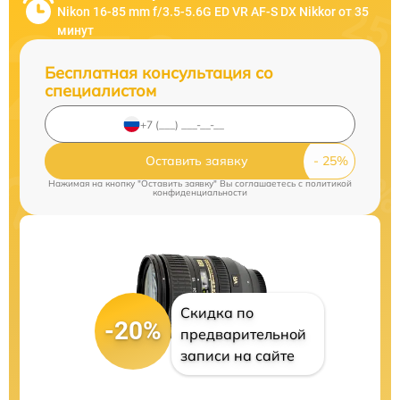
Nikon 16-85 mm f/3.5-5.6G ED VR AF-S DX Nikkor от 35
минут
Бесплатная консультация со
специалистом
Оставить заявку
Нажимая на кнопку "Оставить заявку" Вы соглашаетесь c
политикой
конфиденциальности
Скидка по
-20%
предварительной
записи на сайте