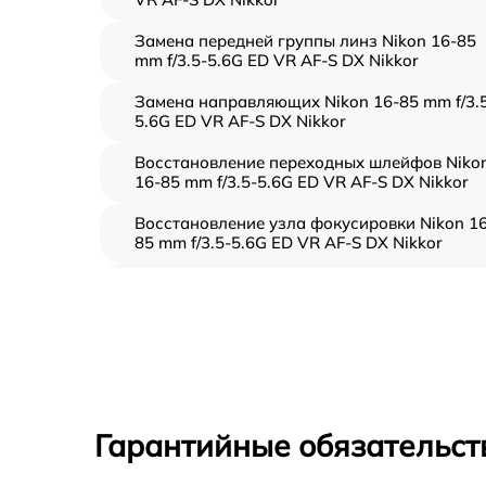
Замена передней группы линз Nikon 16-85
mm f/3.5-5.6G ED VR AF-S DX Nikkor
Замена направляющих Nikon 16-85 mm f/3.
5.6G ED VR AF-S DX Nikkor
Восстановление переходных шлейфов Niko
16-85 mm f/3.5-5.6G ED VR AF-S DX Nikkor
Восстановление узла фокусировки Nikon 16
85 mm f/3.5-5.6G ED VR AF-S DX Nikkor
Ремонт диафрагмы Nikon 16-85 mm f/3.5-
5.6G ED VR AF-S DX Nikkor
Восстановление после попадания влаги
Nikon 16-85 mm f/3.5-5.6G ED VR AF-S DX
Nikkor
Чистка от пыли Nikon 16-85 mm f/3.5-5.6G 
Гарантийные обязательст
VR AF-S DX Nikkor
Юстировка Nikon 16-85 mm f/3.5-5.6G ED V