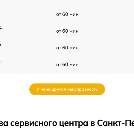
от 60 мин
5-
от 60 мин
n
от 60 мин
-
от 60 мин
от 60 мин
У меня другая неисправность
от 60 мин
ED
от 60 мин
ва сервисного центра в Санкт-П
R