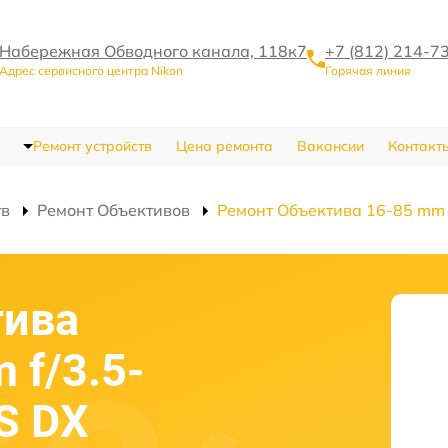
Набережная Обводного канала, 118к7
+7 (812) 214-7
Адрес сервисного центра Nikon
Горячая линия
Ремонт устройств
Цена ремонта
Вакансии
Контакт
тв
Ремонт Объективов
Ремонт Объектива 16-85 mm f
тива
 f/3.5-
S DX