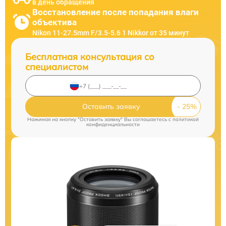
в день обращения
Восстановление после попадания влаги
объектива
Nikon 11-27.5mm F/3.5-5.6 1 Nikkor от 35 минут
Бесплатная консультация со
специалистом
Оставить заявку
Нажимая на кнопку "Оставить заявку" Вы соглашаетесь c
политикой
конфиденциальности