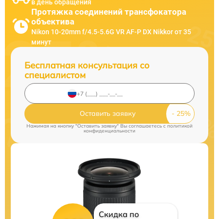
в день обращения
Протяжка соединений трансфокатора
объектива
Nikon 10-20mm f/4.5-5.6G VR AF-P DX Nikkor от 35
минут
Бесплатная консультация со
специалистом
Оставить заявку
Нажимая на кнопку "Оставить заявку" Вы соглашаетесь c
политикой
конфиденциальности
Скидка по