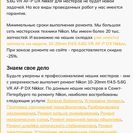
5.6G VR AF-P DX Nikkor для мастеров не будет новой
задачей. На все виды проведенных работ у нас имеется
гарантия.
Минимальные сроки выполнения ремонта. Мы большая
сеть мастерских техники Nikon. Мы имеем более 20 тыс.
запчастей. И возможно на наших складах
уже имеется
запчасть на модель 10-20mm f/4.5-5.6G VR AF-P DX Nikkor
.
При заказе ремонта на сайте - предоставляется скидка
-25%.
Знаем свое дело
Будьте уверены в профессионализме наших мастеров - они
с уверенностью выполнят ремонт Nikon 10-20mm f/4.5-5.6G
VR AF-P DX Nikkor. По данным наших мастеров в Санкт-
Петербурге по ремонту Nikon, наиболее востребованы
следующие услуги:
Замена байонета
,
Установка подвеса
,
Протяжка соединений трансфокатора
,
Разблокировка
заклинивания
,
Ремонт кольца зуммирования
,
Ремонт
механических узлов
,
Ремонт передней линзы объектива
,
Ремонт шлейфа оптического стабилизатора
,
Ремонт
электроники
,
Устранение механических повреждений
.