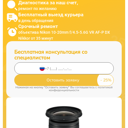
Диагностика за наш счет,
ремонт по желанию
Бесплатный выезд курьера
в день обращения
Срочный ремонт
объектива Nikon 10-20mm f/4.5-5.6G VR AF-P DX
Nikkor от 35 минут
Бесплатная консультация со
специалистом
Оставить заявку
Нажимая на кнопку "Оставить заявку" Вы соглашаетесь c
политикой
конфиденциальности