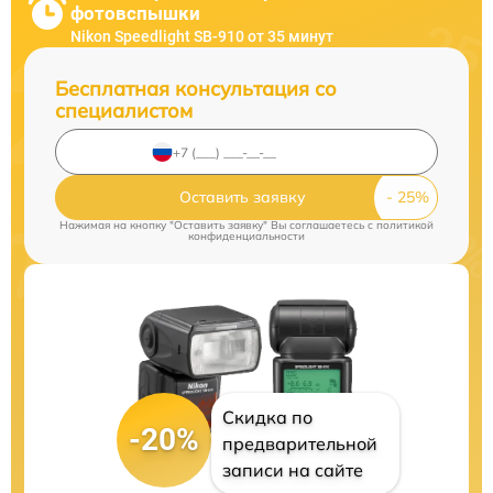
фотовспышки
Nikon Speedlight SB-910 от 35 минут
Бесплатная консультация со
специалистом
Оставить заявку
Нажимая на кнопку "Оставить заявку" Вы соглашаетесь c
политикой
конфиденциальности
Скидка по
-20%
предварительной
записи на сайте