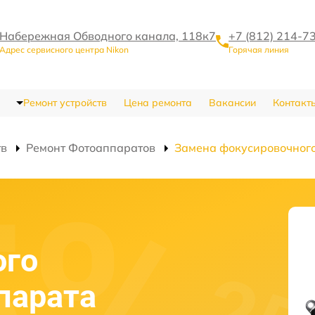
Набережная Обводного канала, 118к7
+7 (812) 214-7
Адрес сервисного центра Nikon
Горячая линия
Ремонт устройств
Цена ремонта
Вакансии
Контакт
тв
Ремонт Фотоаппаратов
Замена фокусировочног
ого
парата