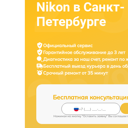
Nikon в Санкт-
Петербурге
Официальный сервис
Гарантийное обслуживание
до 3 лет
Диагностика за наш счет,
ремонт по
Бесплатный выезд курьера
в день о
Срочный ремонт
от 35 минут
Бесплатная консультаци
Нажимая на кнопку "Оставить заявку" Вы соглашает