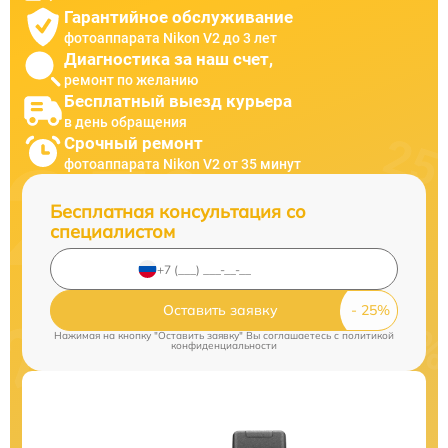
Гарантийное обслуживание
фотоаппарата Nikon V2 до 3 лет
Диагностика за наш счет,
ремонт по желанию
Бесплатный выезд курьера
в день обращения
Срочный ремонт
фотоаппарата Nikon V2 от 35 минут
Бесплатная консультация со
специалистом
Оставить заявку
Нажимая на кнопку "Оставить заявку" Вы соглашаетесь c
политикой
конфиденциальности