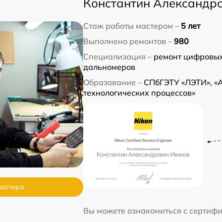
Константин Александр
Стаж работы мастером –
5 лет
Выполнено ремонтов –
980
Специализация –
ремонт цифровых
дальномеров
Образование –
СПбГЭТУ «ЛЭТИ», «
технологических процессов»
мастера
Вы можете ознакомиться с сертиф