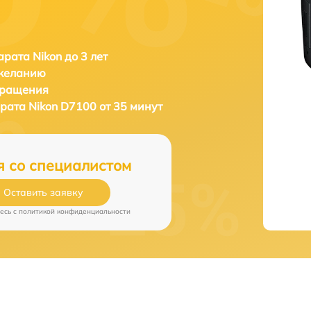
рата Nikon до 3 лет
 желанию
бращения
арата
Nikon D7100 от 35 минут
я со специалистом
Оставить заявку
есь c
политикой конфиденциальности