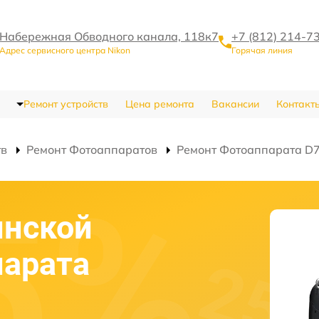
Набережная Обводного канала, 118к7
+7 (812) 214-7
Адрес сервисного центра Nikon
Горячая линия
Ремонт устройств
Цена ремонта
Вакансии
Контакт
тв
Ремонт Фотоаппаратов
Ремонт Фотоаппарата D
инской
парата