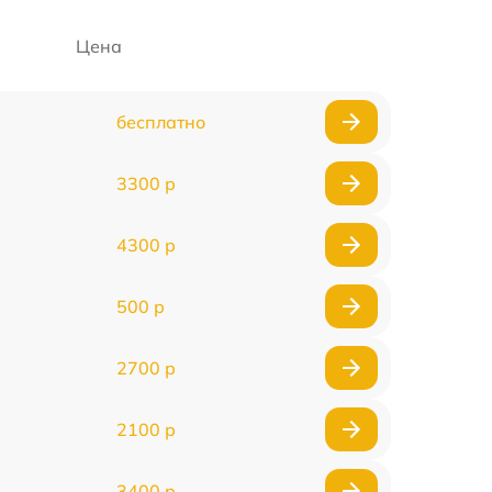
Цена
бесплатно
3300 р
4300 р
500 р
2700 р
2100 р
3400 р