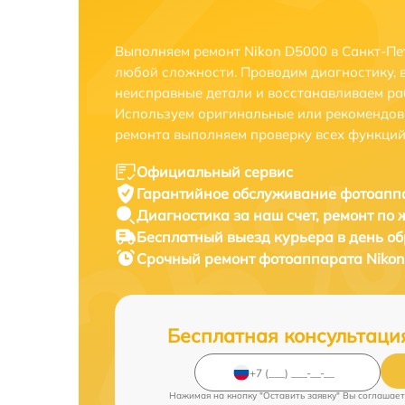
Выполняем ремонт Nikon D5000 в Санкт-Пе
любой сложности. Проводим диагностику, 
неисправные детали и восстанавливаем ра
Используем оригинальные или рекомендов
ремонта выполняем проверку всех функций
Официальный сервис
Гарантийное обслуживание
фотоаппа
Диагностика за наш счет,
ремонт по
Бесплатный выезд курьера
в день о
Срочный ремонт
фотоаппарата Nikon
Бесплатная консультаци
Нажимая на кнопку "Оставить заявку" Вы соглашает