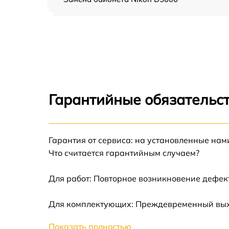
Чистка CCD/CMOS матрицы Nikon D5000
Устранение битых пикселей на CCD/CMOS
матрице Nikon D5000
Замена платы отсека карты памяти Nikon
D5000
Гарантийные обязательст
Замена материнской платы Nikon D5000
Гарантия от сервиса: на установленные нам
Замена затвора Nikon D5000
Что считается гарантийным случаем?
Замена корпуса Nikon D5000
Для работ: Повторное возникновение дефект
Замена контроллера питания Nikon D5000
Для комплектующих: Преждевременный выход
Показать полностью
Замена дисплея (экрана) Nikon D5000