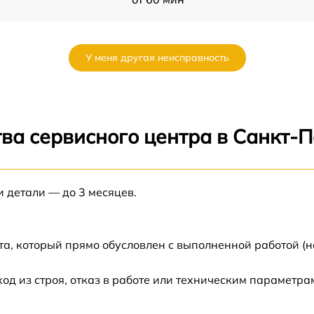
от 60 мин
У меня другая неисправность
от 60 мин
от 60 мин
ва сервисного центра в Санкт-
от 60 мин
и детали — до 3 месяцев.
от 60 мин
от 60 мин
а, который прямо обусловлен с выполненной работой (н
от 60 мин
 из строя, отказ в работе или техническим параметра
от 60 мин