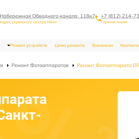
Набережная Обводного канала, 118к7
+7 (812) 214-7
Адрес сервисного центра Nikon
Горячая линия
Ремонт устройств
Цена ремонта
Вакансии
Контакт
тв
Ремонт Фотоаппаратов
Ремонт Фотоаппарата D
ппарата
Санкт-