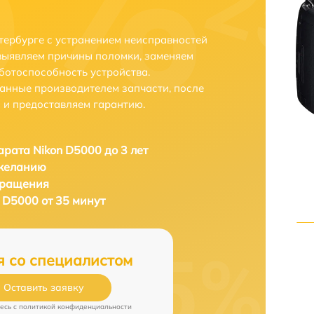
тербурге с устранением неисправностей
выявляем причины поломки, заменяем
ботоспособность устройства.
анные производителем запчасти, после
 и предоставляем гарантию.
рата Nikon D5000 до 3 лет
 желанию
бращения
 D5000 от 35 минут
я со специалистом
Оставить заявку
есь c
политикой конфиденциальности