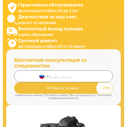
Гарантийное обслуживание
фотоаппарата Nikon D5 до 3 лет
Диагностика за наш счет,
ремонт по желанию
Бесплатный выезд курьера
в день обращения
Срочный ремонт
фотоаппарата Nikon D5 от 35 минут
Бесплатная консультация со
специалистом
Оставить заявку
Нажимая на кнопку "Оставить заявку" Вы соглашаетесь c
политикой
конфиденциальности