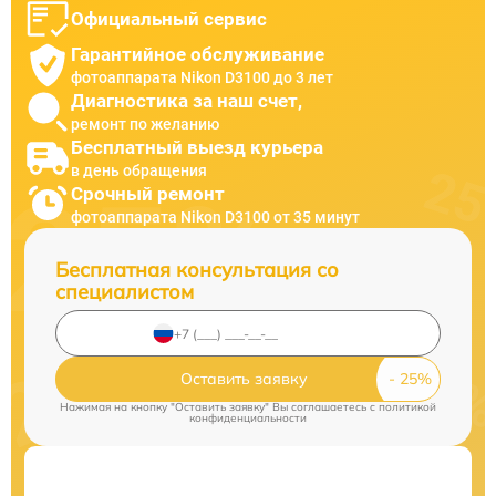
Официальный сервис
Гарантийное обслуживание
фотоаппарата Nikon D3100 до 3 лет
Диагностика за наш счет,
ремонт по желанию
Бесплатный выезд курьера
в день обращения
Срочный ремонт
фотоаппарата Nikon D3100 от 35 минут
Бесплатная консультация со
специалистом
Оставить заявку
Нажимая на кнопку "Оставить заявку" Вы соглашаетесь c
политикой
конфиденциальности