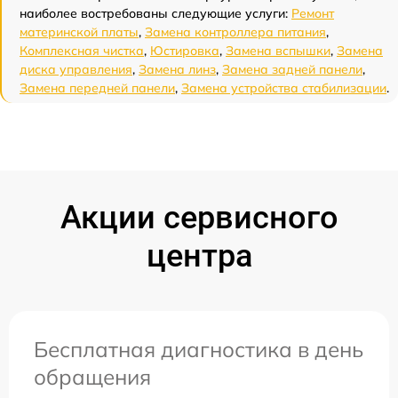
наиболее востребованы следующие услуги:
Ремонт
материнской платы
,
Замена контроллера питания
,
Комплексная чистка
,
Юстировка
,
Замена вспышки
,
Замена
диска управления
,
Замена линз
,
Замена задней панели
,
Замена передней панели
,
Замена устройства стабилизации
.
Акции сервисного
центра
Бесплатная диагностика в день
обращения