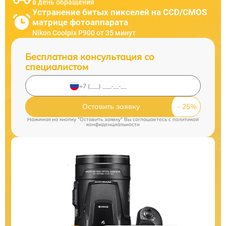
в день обращения
Устранение битых пикселей на CCD/CMOS
матрице фотоаппарата
Nikon Coolpix P900 от 35 минут
Бесплатная консультация со
специалистом
Оставить заявку
Нажимая на кнопку "Оставить заявку" Вы соглашаетесь c
политикой
конфиденциальности