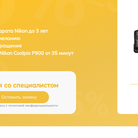
рата Nikon до 3 лет
 желанию
бращения
Nikon Coolpix P900 от 35 минут
я со специалистом
Оставить заявку
есь c
политикой конфиденциальности