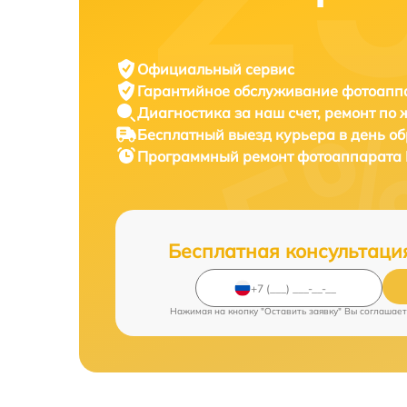
Официальный сервис
Гарантийное обслуживание
фотоаппа
Диагностика за наш счет,
ремонт по
Бесплатный выезд курьера
в день о
Программный ремонт фотоаппарата
Бесплатная консультаци
Нажимая на кнопку "Оставить заявку" Вы соглашает