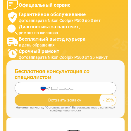
Официальный сервис
Гарантийное обслуживание
фотоаппарата Nikon Coolpix P500 до 3 лет
Диагностика за наш счет,
ремонт по желанию
Бесплатный выезд курьера
в день обращения
Срочный ремонт
фотоаппарата Nikon Coolpix P500 от 35 минут
Бесплатная консультация со
специалистом
Оставить заявку
Нажимая на кнопку "Оставить заявку" Вы соглашаетесь c
политикой
конфиденциальности