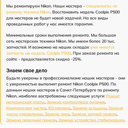
Мы ремонтируем Nikon. Наши мастера -
специалисты по
ремонту техники Nikon
. Восстановить модель Coolpix P500
для мастеров не будет новой задачей. На все виды
проведенных работ у нас имеется гарантия.
Минимальные сроки выполнения ремонта. Мы большая
сеть мастерских техники Nikon. Мы имеем более 20 тыс.
запчастей. И возможно на наших складах
уже имеется
запчасть на модель Coolpix P500
. При заказе ремонта на
сайте - предоставляется скидка -25%.
Знаем свое дело
Будьте уверены в профессионализме наших мастеров - они
с уверенностью выполнят ремонт Nikon Coolpix P500. По
данным наших мастеров в Санкт-Петербурге по ремонту
Nikon, наиболее востребованы следующие услуги:
Ремонт
материнской платы
,
Замена контроллера питания
,
Комплексная чистка
,
Юстировка
,
Замена вспышки
,
Замена
диска управления
,
Замена линз
,
Замена задней панели
,
Замена передней панели
,
Замена устройства стабилизации
.