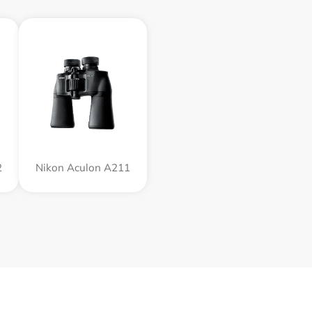
2
Nikon Aculon A211