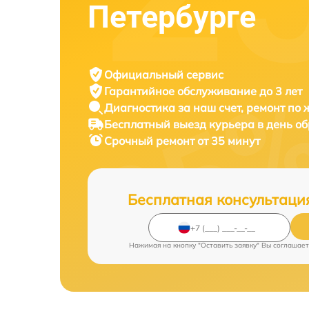
Петербурге
Официальный сервис
Гарантийное обслуживание
до 3 лет
Диагностика за наш счет,
ремонт по
Бесплатный выезд курьера
в день о
Срочный ремонт
от 35 минут
Бесплатная консультаци
Нажимая на кнопку "Оставить заявку" Вы соглашает