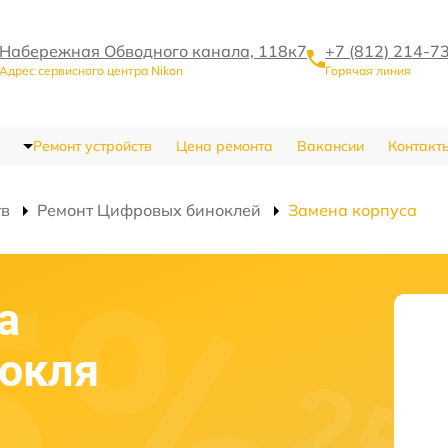
Набережная Обводного канала, 118к7
+7 (812) 214-7
Адрес сервисного центра Nikon
Горячая линия
Ремонт устройств
Цена ремонта
Вакансии
Контакт
тв
Ремонт Цифровых биноклей
Замена корпуса
а
нокля